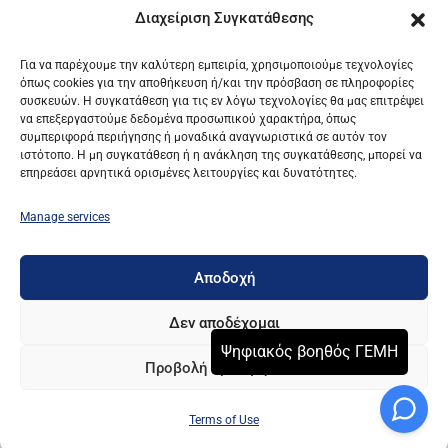
Διαχείριση Συγκατάθεσης
Go to e-OSS
Για να παρέχουμε την καλύτερη εμπειρία, χρησιμοποιούμε τεχνολογίες
όπως cookies για την αποθήκευση ή/και την πρόσβαση σε πληροφορίες
συσκευών. Η συγκατάθεση για τις εν λόγω τεχνολογίες θα μας επιτρέψει
να επεξεργαστούμε δεδομένα προσωπικού χαρακτήρα, όπως
συμπεριφορά περιήγησης ή μοναδικά αναγνωριστικά σε αυτόν τον
ιστότοπο. Η μη συγκατάθεση ή η ανάκληση της συγκατάθεσης, μπορεί να
επηρεάσει αρνητικά ορισμένες λειτουργίες και δυνατότητες.
UNION OF HELLENIC CHAMBERS OF COMMERCE /
C.S. G.E.MI.
Manage services
TERMS OF USE AND PRIVACY POLICY
Αποδοχή
© Powered by Knowledge AE
Δεν αποδέχομαι
Προβολή προτιμήσεων
Terms of Use