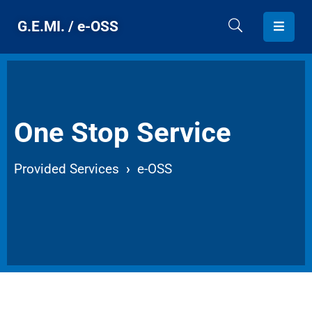
G.E.MI. / e-OSS
HOME
G.E.MI.
One Stop Service
PROVIDED
SERVICES
Provided Services
›
e-OSS
CONTACT
ENGLISH