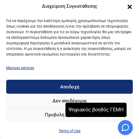
Διαχείριση Συγκατάθεσης
UNION OF HELLENIC CHAMBERS OF COMMERCE /
Για να παρέχουμε την καλύτερη εμπειρία, χρησιμοποιούμε τεχνολογίες
C.S. G.E.MI.
όπως cookies για την αποθήκευση ή/και την πρόσβαση σε πληροφορίες
συσκευών. Η συγκατάθεση για τις εν λόγω τεχνολογίες θα μας επιτρέψει
TERMS OF USE AND PRIVACY POLICY
να επεξεργαστούμε δεδομένα προσωπικού χαρακτήρα, όπως
συμπεριφορά περιήγησης ή μοναδικά αναγνωριστικά σε αυτόν τον
ιστότοπο. Η μη συγκατάθεση ή η ανάκληση της συγκατάθεσης, μπορεί να
© Powered by Knowledge AE
επηρεάσει αρνητικά ορισμένες λειτουργίες και δυνατότητες.
Manage services
Αποδοχή
Δεν αποδέχομαι
Προβολή προτιμήσεων
Terms of Use