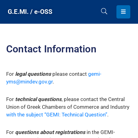
G.E.MI. / e-OSS
HOME
G.E.MI.
Contact Information
PROVIDED
SERVICES
For
legal questions
please contact
gemi-
CONTACT
yms@mindev.gov.gr
.
For
technical questions
, please contact the Central
ENGLISH
Union of Greek Chambers of Commerce and Industry
with the subject “GEMI: Technical Question”
.
For
questions about registrations
in the GEMI-