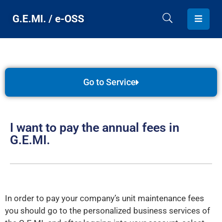
G.E.MI. / e-OSS
HOME
G.E.MI.
Go to Service
PROVIDED
SERVICES
I want to pay the annual fees in
CONTACT
G.E.MI.
ENGLISH
In order to pay your company’s unit maintenance fees
you should go to the personalized business services of