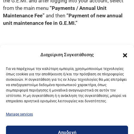
the G.E.MI. and after logging into your account, select
from the main menu
“Payments / Annual Unit
Maintenance Fee”
and then
“Payment of new annual
unit maintenance fee in G.E.MI.”
Διαχείριση Συγκατάθεσης
Go to Service
Για να παρέχουμε την καλύτερη εμπειρία, χρησιμοποιούμε τεχνολογίες
όπως cookies για την αποθήκευση ή/και την πρόσβαση σε πληροφορίες
συσκευών. Η συγκατάθεση για τις εν λόγω τεχνολογίες θα μας επιτρέψει
να επεξεργαστούμε δεδομένα προσωπικού χαρακτήρα, όπως
συμπεριφορά περιήγησης ή μοναδικά αναγνωριστικά σε αυτόν τον
ιστότοπο. Η μη συγκατάθεση ή η ανάκληση της συγκατάθεσης, μπορεί να
επηρεάσει αρνητικά ορισμένες λειτουργίες και δυνατότητες.
UNION OF HELLENIC CHAMBERS OF COMMERCE /
C.S. G.E.MI.
Manage services
TERMS OF USE AND PRIVACY POLICY
Αποδοχή