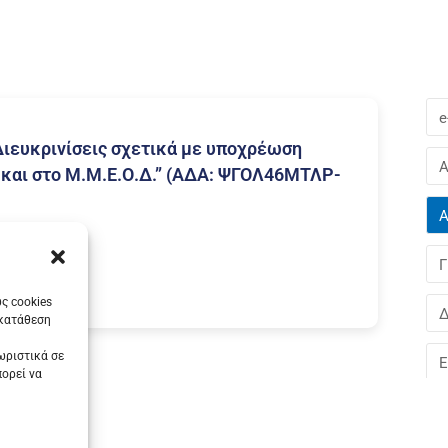
e
“Διευκρινίσεις σχετικά με υποχρέωση
Α
 και στο Μ.Μ.Ε.Ο.Δ.” (ΑΔΑ: ΨΓΟΛ46ΜΤΛΡ-
Α
Γ
ς cookies
Δ
γκατάθεση
ωριστικά σε
Ε
πορεί να
Ε