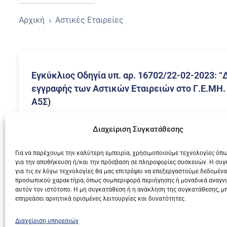
›
Αρχική
Αστικές Εταιρείες
Εγκύκλιος Οδηγία υπ. αρ. 16702/22-02-2023: 
εγγραφής των Αστικών Εταιρειών στο Γ.Ε.ΜΗ.
Α5Σ)
22 Φεβρουαρίου, 2023
Διαχείριση Συγκατάθεσης
,
,
Αστικές Εταιρείες
Γ.Ε.ΜΗ.
Εγκύκλιοι
Για να παρέχουμε την καλύτερη εμπειρία, χρησιμοποιούμε τεχνολογίες όπω
για την αποθήκευση ή/και την πρόσβαση σε πληροφορίες συσκευών. Η συ
για τις εν λόγω τεχνολογίες θα μας επιτρέψει να επεξεργαστούμε δεδομένα
προσωπικού χαρακτήρα, όπως συμπεριφορά περιήγησης ή μοναδικά αναγν
αυτόν τον ιστότοπο. Η μη συγκατάθεση ή η ανάκληση της συγκατάθεσης, μ
επηρεάσει αρνητικά ορισμένες λειτουργίες και δυνατότητες.
Διαχείριση υπηρεσιών