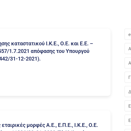
e
ς καταστατικού Ι.Κ.Ε., Ο.Ε. και Ε.Ε. –
Α
3557/1.7.2021 απόφασης του Υπουργού
442/31-12-2021).
Α
Γ
Δ
Ε
Ε
αιρικές μορφές Α.Ε., Ε.Π.Ε., Ι.Κ.Ε., Ο.Ε.