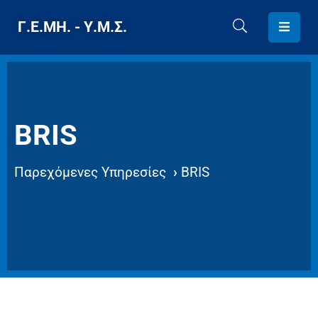
Γ.Ε.ΜΗ. - Υ.Μ.Σ.
ΑΡΧΙΚΗ
Γ.Ε.ΜΗ.
/
BRIS
Υ.Μ.Σ.
Παρεχόμενες Υπηρεσίες
›
BRIS
ΤΕΛΕΥΤΑΙΑ
ΝΕΑ
/
ΑΝΑΚΟΙΝΩΣΕΙΣ
ΠΑΡΕΧΟΜΕΝΕΣ
ΥΠΗΡΕΣΙΕΣ