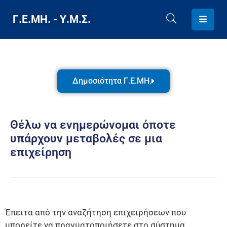
Γ.Ε.ΜΗ. - Υ.Μ.Σ.
ΑΡΧΙΚΗ
Γ.Ε.ΜΗ.
Δημοσιότητα Γ.Ε.ΜΗ.
/
Υ.Μ.Σ.
Θέλω να ενημερώνομαι όποτε
ΤΕΛΕΥΤΑΙΑ
υπάρχουν μεταβολές σε μια
ΝΕΑ
επιχείρηση
/
ΑΝΑΚΟΙΝΩΣΕΙΣ
ΠΑΡΕΧΟΜΕΝΕΣ
Έπειτα από την αναζήτηση επιχειρήσεων που
ΥΠΗΡΕΣΙΕΣ
μπορείτε να πραγματοποιήσετε στο σύστημα